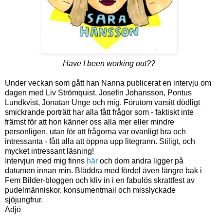
Have I been working out??
Under veckan som gått han Nanna publicerat en intervju om
dagen med Liv Strömquist, Josefin Johansson, Pontus
Lundkvist, Jonatan Unge och mig. Förutom varsitt dödligt
smickrande porträtt har alla fått frågor som - faktiskt inte
främst för att hon känner oss alla mer eller mindre
personligen, utan för att frågorna var ovanligt bra och
intressanta - fått alla att öppna upp litegrann. Stiligt, och
mycket intressant läsning!
Intervjun med mig finns
här
och dom andra ligger på
datumen innan min. Bläddra med fördel även längre bak i
Fem Bilder-bloggen och kliv in i en fabulös skrattfest av
pudelmänniskor, konsumentmail och misslyckade
sjöjungfrur.
Adjö