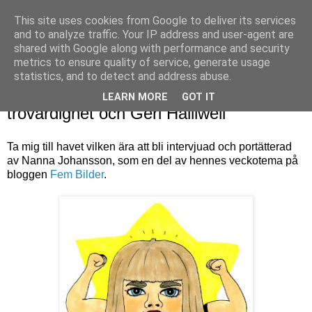
This site uses cookies from Google to deliver its services
Sara Hansson
and to analyze traffic. Your IP address and user-agent are
shared with Google along with performance and security
metrics to ensure quality of service, generate usage
statistics, and to detect and address abuse.
fredag 15 juli 2011
Intervju om arbetsmoral, politisk
LEARN MORE
GOT IT
trovärdighet och Geri Halliwell
Ta mig till havet vilken ära att bli intervjuad och portätterad
av Nanna Johansson, som en del av hennes veckotema på
bloggen
Fem Bilder
.