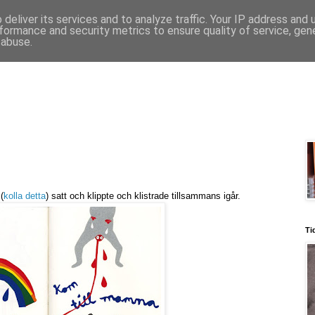
deliver its services and to analyze traffic. Your IP address and
formance and security metrics to ensure quality of service, ge
 abuse.
(
kolla detta
) satt och klippte och klistrade tillsammans igår.
Ti