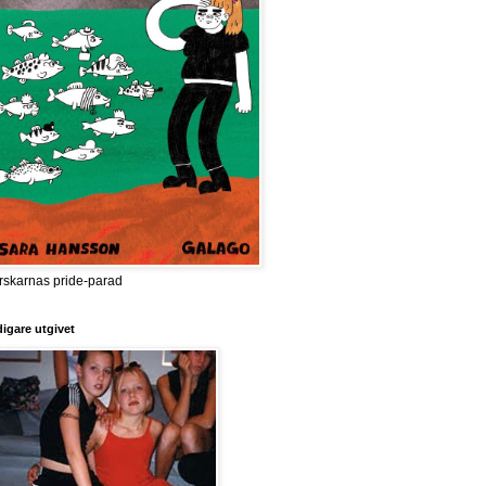
rskarnas pride-parad
digare utgivet