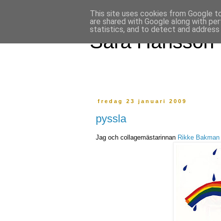
This site uses cookies from Google to 
are shared with Google along with per
statistics, and to detect and address
Sara Hansson
fredag 23 januari 2009
pyssla
Jag och collagemästarinnan
Rikke Bakman