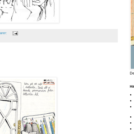
arer:
De
Hi