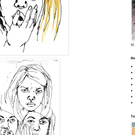
Vi
Re
Ti