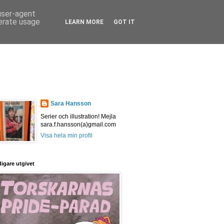
 user-agent
nerate usage
LEARN MORE
GOT IT
Sara Hansson
Serier och illustration! Mejla
sara.f.hansson(a)gmail.com
Visa hela min profil
digare utgivet