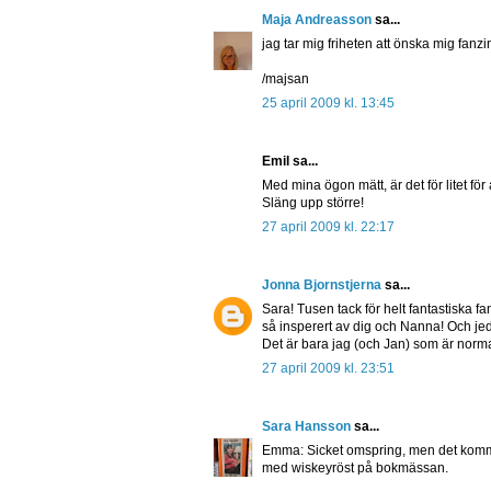
Maja Andreasson
sa...
jag tar mig friheten att önska mig fanzin
/majsan
25 april 2009 kl. 13:45
Emil sa...
Med mina ögon mätt, är det för litet för
Släng upp större!
27 april 2009 kl. 22:17
Jonna Bjornstjerna
sa...
Sara! Tusen tack för helt fantastiska fan
så insperert av dig och Nanna! Och jeddr
Det är bara jag (och Jan) som är normal
27 april 2009 kl. 23:51
Sara Hansson
sa...
Emma: Sicket omspring, men det komme
med wiskeyröst på bokmässan.