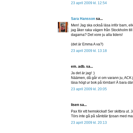
23 april 2009 kl. 12:54
Sara Hansson
sa...
Men! Jag ska också läsa inför barn, ell
jag åker raka vägen från Stockholm ti
dagarna? Det vore ju alla tiders!
(det är Emma A va?)
23 april 2009 kl. 13:18
em. adb. sa...
Ja det är jag! :)
Näämen, då går vi om varann ju, ACK jä
läsa högt ur bok på lörrdan! Ä bara där 
23 april 2009 kl. 20:05
lisen sa...
Pax för ett hemskickat! Ser skitbra ut. 
Törs inte gå på såntdär tjosan med mass
23 april 2009 kl. 20:13