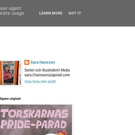
 user-agent
nerate usage
LEARN MORE
GOT IT
Sara Hansson
Serier och illustration! Mejla
sara.f.hansson(a)gmail.com
Visa hela min profil
digare utgivet