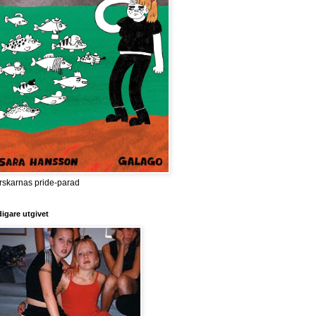
rskarnas pride-parad
digare utgivet