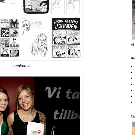
Vi
Re
smakprov
Ti