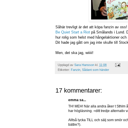
Såhär trevligt är det att köpa fanzin av oss
Be Quiet Start a Riot
på Smålands i Lund. D
hur rolig som helst med hångelaktioner och 
Dit hade jag gått om jag inte skulle till Sto
Men, det ska jag, wiiiii!
Upplagd av
Sara Hansson
kl.
11:08
Etiketter:
Fanzin
,
Sådant som händer
17 kommentarer:
emma sa...
TH! MEH! När alla andra åker t Sthlm å
har högläsning. =ditt tredje alternativ v
Alltså lycka TILL och sälj som smör och
bättre?).