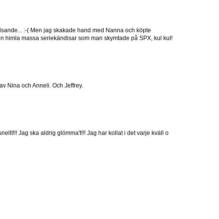
 hälsande... :-( Men jag skakade hand med Nanna och köpte
gt en himla massa seriekändisar som man skymtade på SPX, kul kul!
av Nina och Anneli. Och Jeffrey.
nellt!!! Jag ska aldrig glömma't!!! Jag har kollat i det varje kväll o