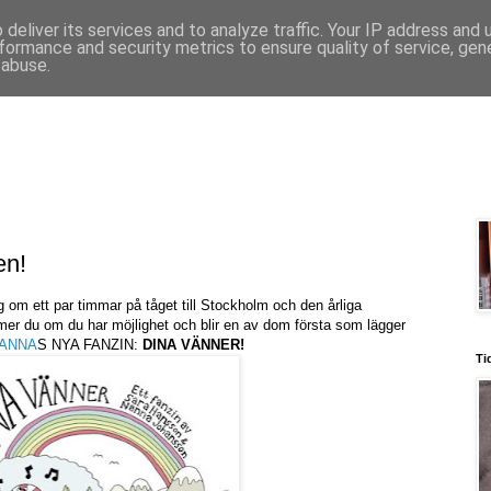
deliver its services and to analyze traffic. Your IP address and
formance and security metrics to ensure quality of service, ge
 abuse.
en!
om ett par timmar på tåget till Stockholm och den årliga
er du om du har möjlighet och blir en av dom första som lägger
ANNA
S NYA FANZIN:
DINA VÄNNER!
Ti