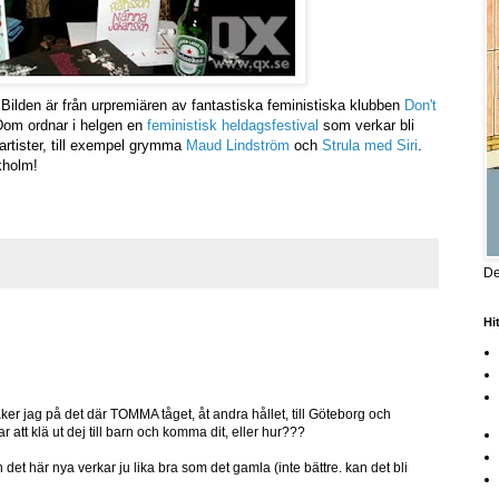
! Bilden är från urpremiären av fantastiska feministiska klubben
Don't
om ordnar i helgen en
feministisk heldagsfestival
som verkar bli
artister, till exempel grymma
Maud Lindström
och
Strula med Siri
.
ckholm!
De
Hi
ker jag på det där TOMMA tåget, åt andra hållet, till Göteborg och
ar att klä ut dej till barn och komma dit, eller hur???
 det här nya verkar ju lika bra som det gamla (inte bättre. kan det bli