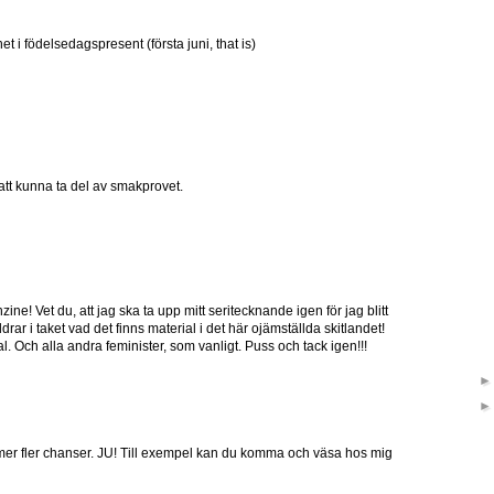
et i födelsedagspresent (första juni, that is)
 att kunna ta del av smakprovet.
zine! Vet du, att jag ska ta upp mitt seritecknande igen för jag blitt
ar i taket vad det finns material i det här ojämställda skitlandet!
. Och alla andra feminister, som vanligt. Puss och tack igen!!!
r fler chanser. JU! Till exempel kan du komma och väsa hos mig