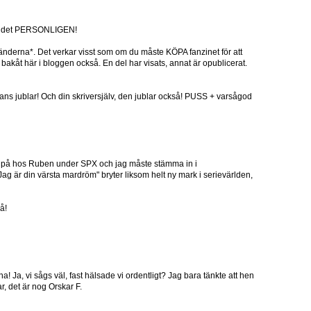
ra det PERSONLIGEN!
nderna*. Det verkar visst som om du måste KÖPA fanzinet för att
bakåt här i bloggen också. En del har visats, annat är opublicerat.
fans jublar! Och din skriversjälv, den jublar också! PUSS + varsågod
e på hos Ruben under SPX och jag måste stämma in i
"Jag är din värsta mardröm" bryter liksom helt ny mark i serievärlden,
så!
a! Ja, vi sågs väl, fast hälsade vi ordentligt? Jag bara tänkte att hen
, det är nog Orskar F.