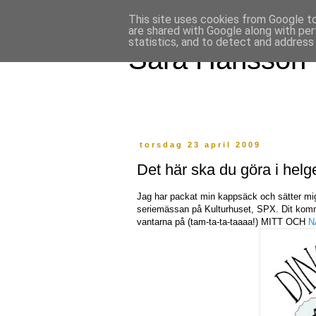
This site uses cookies from Google to 
are shared with Google along with per
statistics, and to detect and address
Sara Hansson
torsdag 23 april 2009
Det här ska du göra i helg
Jag har packat min kappsäck och sätter mig 
seriemässan på Kulturhuset, SPX. Dit komm
vantarna på (tam-ta-ta-taaaa!) MITT OCH
N