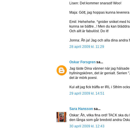
Lisen: Det kommer snarast! Woo!
Maja: Gött, jag hoppas kunna levere
Emil: Hehehehe. *gnider sniket med hä
kunna se bättre...! Men du kan bläddra 
Och allt är fabulöst. Do it!
Jonna: Åh ja! Jag och alla dina andra 
28 april 2009 kl. 11:29
Oskar Forsgren
sa...
Jag läste Dina vänner när jag hälsad
hyllningskören, det är genialt. Serien 
det är mörk poesi.
Kul att jag fick träffa er IRL i Sthlm ock
29 april 2009 kl. 14:51
Sara Hansson
sa...
Oskar: Åh, vilka fina ord! TACK ska du h
den långa som går bredvid andra Oskar
30 april 2009 kl. 12:43