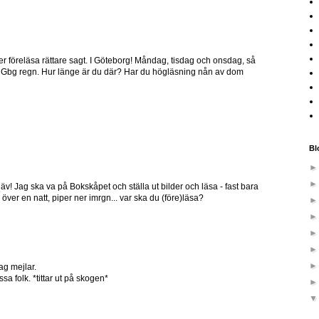
er föreläsa rättare sagt. I Göteborg! Måndag, tisdag och onsdag, så
ll Gbg regn. Hur länge är du där? Har du högläsning nån av dom
Bl
v! Jag ska va på Bokskåpet och ställa ut bilder och läsa - fast bara
över en natt, piper ner imrgn... var ska du (före)läsa?
Jag mejlar.
a folk. *tittar ut på skogen*