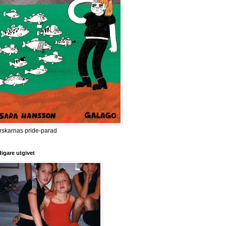
rskarnas pride-parad
digare utgivet