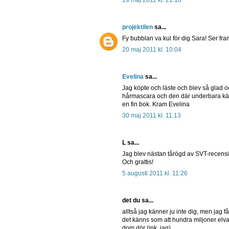
projektilen
sa...
Fy bubblan va kul för dig Sara! Ser fra
20 maj 2011 kl. 10:04
Evelina
sa...
Jag köpte och läste och blev så glad
hårmascara och den där underbara känsla
en fin bok. Kram Evelina
30 maj 2011 kl. 11:13
L sa...
Jag blev nästan tårögd av SVT-rece
Och grattis!
5 augusti 2011 kl. 11:26
det du sa...
alltså jag känner ju inte dig, men jag 
det känns som att hundra miljoner elv
dom dör (ink. jag)