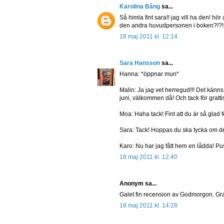
Karolina Bång
sa...
Så himla fint sara!! jag vill ha den! hör
den andra huvudpersonen i boken?!?!
18 maj 2011 kl. 12:14
Sara Hansson
sa...
Hanna: *öppnar mun*
Malin: Ja jag vet herregud!!! Det känns
juni, välkommen då! Och tack för gratti
Moa: Haha tack! Fint att du är så glad f
Sara: Tack! Hoppas du ska tycka om d
Karo: Nu har jag fått hem en lådda! Pus
18 maj 2011 kl. 12:40
Anonym sa...
Galet fin recension av Godmorgon. Gratt
18 maj 2011 kl. 14:28