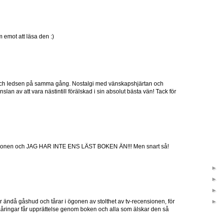
m emot att läsa den :)
 och ledsen på samma gång. Nostalgi med vänskapshjärtan och
n av att vara nästintill förälskad i sin absolut bästa vän! Tack för
nsionen och JAG HAR INTE ENS LÄST BOKEN ÄN!!! Men snart så!
får ändå gåshud och tårar i ögonen av stolthet av tv-recensionen, för
aåringar får upprättelse genom boken och alla som älskar den så