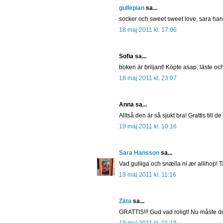
gullepian
sa...
socker och sweet sweet love, sara hans
18 maj 2011 kl. 17:06
Sofia sa...
boken är briljant! Köpte asap, läste o
18 maj 2011 kl. 23:07
Anna sa...
Alltså den är så sjukt bra! Grattis till
19 maj 2011 kl. 10:16
Sara Hansson
sa...
Vad gulliga och snælla ni ær allihop! T
19 maj 2011 kl. 11:16
Zäta
sa...
GRATTIS!!! Gud vad roligt! Nu måste du
19 maj 2011 kl. 21:18