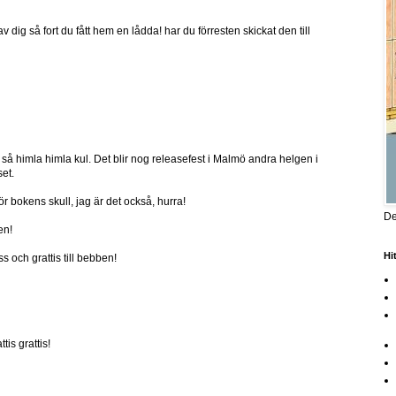
 av dig så fort du fått hem en lådda! har du förresten skickat den till
 så himla himla kul. Det blir nog releasefest i Malmö andra helgen i
set.
ör bokens skull, jag är det också, hurra!
De
en!
Hi
s och grattis till bebben!
is grattis!