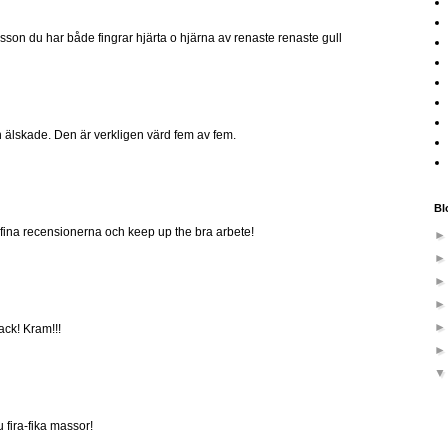
son du har både fingrar hjärta o hjärna av renaste renaste gull
ch älskade. Den är verkligen värd fem av fem.
Bl
 de fina recensionerna och keep up the bra arbete!
ack! Kram!!!
 fira-fika massor!