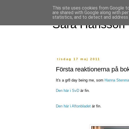
This site uses cookies from Google to 
are shared with Google along with per
statistics, and to detect and address
Sara Hansson
tisdag 17 maj 2011
Första reaktionerna på bo
It's a gr8 day being me, som
Hanna Stenm
Den här i SvD
är fin.
Den här i Aftonbladet
är fin.