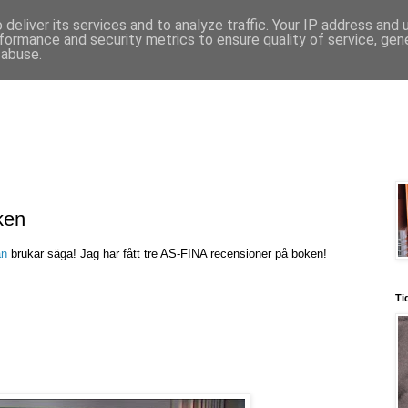
deliver its services and to analyze traffic. Your IP address and
formance and security metrics to ensure quality of service, ge
 abuse.
ken
an
brukar säga! Jag har fått tre AS-FINA recensioner på boken!
Ti