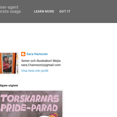
 user-agent
nerate usage
LEARN MORE
GOT IT
Sara Hansson
Serier och illustration! Mejla
sara.f.hansson(a)gmail.com
Visa hela min profil
digare utgivet